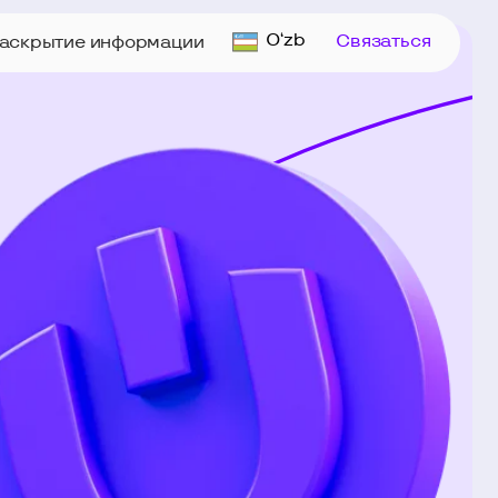
O‘zb
Связаться
формации