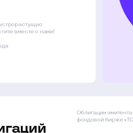
орастущую
вместе с нами!
Облигации эмитента размещают
фондовой бирже «ТОШКЕНТ» пут
аций
Дата
Номинальная