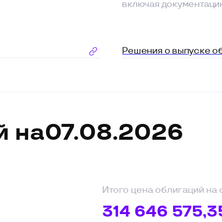
на
07.08.2026
Итого цена облигаций на сегодня:
314 646 575,35
сум
При приобретении облигаций необхо
их текущую цену, включая накопленн
доход (НПД) на дату направления По
покупку своему обслуживающему бр
Инвестировать