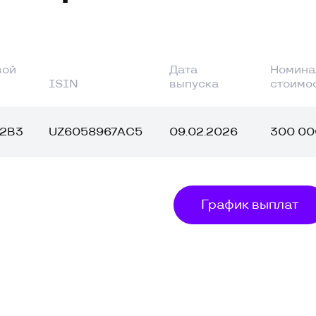
выпуска
стоимость
ISIN
UZ6058967AC5
09.02.2026
300 000 000 сум
График выплат
0 000 000 сум
Дата погашения
17.02.2026
Способ размещения
720 дней
Площадка размещения