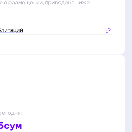
димо учитывать
ый процентный
ручения на
океру.