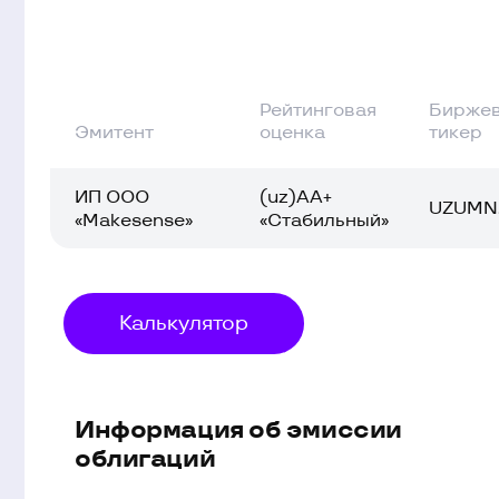
оценка
тикер
Эмитент
ИП ООО
(uz)AA+
UZUMN2B3
«Makesense»
«Стабильный»
Калькулятор
Информация об эмиссии
облигаций
Общий объем выпуска облигаций
300 00
Дата начала размещения
Срок размещения