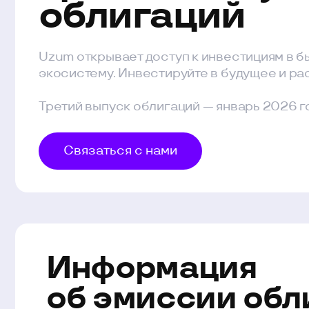
Uzum открывает доступ к инвестициям в быстр
экосистему. Инвестируйте в будущее и растите 
Третий выпуск облигаций — январь 2026 года
Связаться с нами
Информация
об эмиссии облиг
Рейтинговая
Биржевой