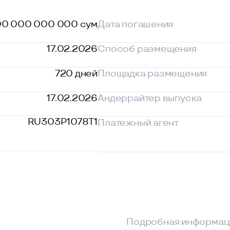
17.02.2026
Андеррайтер выпуска
RU303P1078T1
Платежный агент
Цен
Подробная информация по разме
включая документацию о размещ
Решения о выпуске облигаций