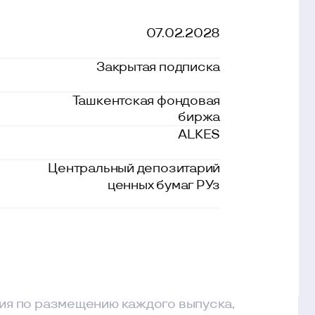
биржа
ALKES
тральный депозитарий
ценных бумаг РУз
щению каждого выпуска,
ении, приведена ниже