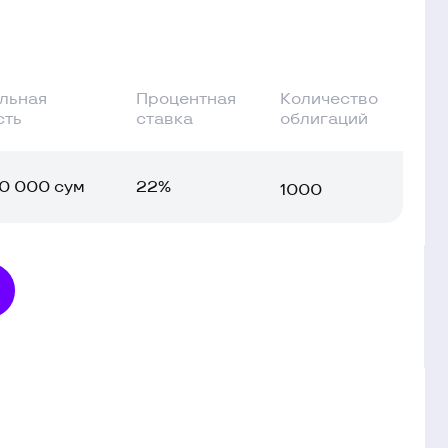
ставка
облигаций
22%
1000
07.02.2028
Закрытая подписка
Ташкентская фондовая